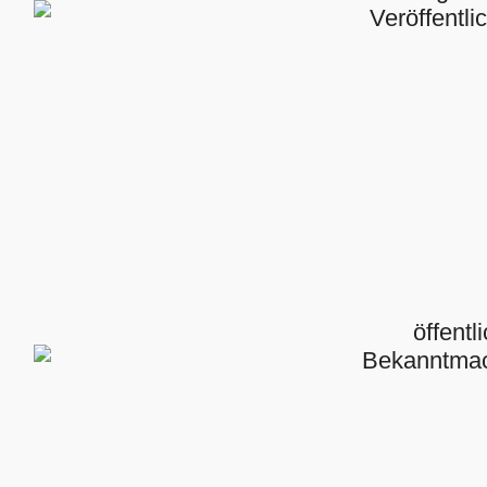
Veröffentl
öffentl
Bekanntma