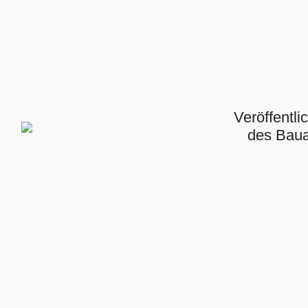
Veröffentl
des Bau