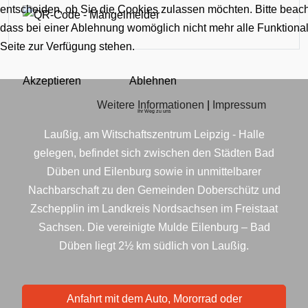
entscheiden, ob Sie die Cookies zulassen möchten. Bitte beach
dass bei einer Ablehnung womöglich nicht mehr alle Funktional
Seite zur Verfügung stehen.
Akzeptieren
Ablehnen
Weitere Informationen
|
Impressum
Ihr Weg zu uns
Laußig, am Witschaftszentrum Leipzig - Halle
gelegen, befindet sich zwischen den Städten Bad
Düben und Eilenburg sowie in unmittelbarer
Nachbarschaft zu den Gemeinden Doberschütz und
Zschepplin im Landkreis Nordsachsen im Freistaat
Sachsen. Die vereinigte Mulde Eilenburg – Bad
Düben liegt 2½ km südlich von Laußig.
Anfahrt mit dem Auto, Mororrad oder