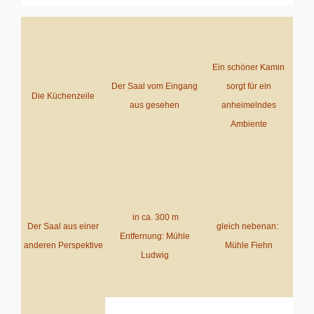
Ein schöner Kamin
Der Saal vom Eingang
sorgt für ein
Die Küchenzeile
aus gesehen
anheimelndes
Ambiente
in ca. 300 m
Der Saal aus einer
gleich nebenan:
Entfernung: Mühle
anderen Perspektive
Mühle Fiehn
Ludwig