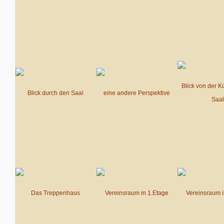
Blick von der K
Blick durch den Saal
eine andere Perspektive
Saal
Das Treppenhaus
Vereinsraum in 1.Etage
Vereinsraum i