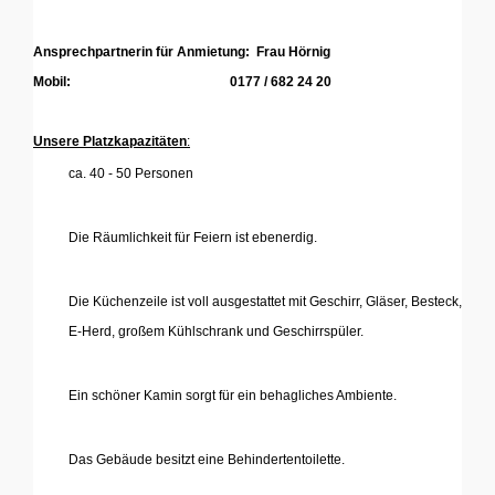
Ansprechpartnerin für Anmietung: Frau Hörnig
Mobil: 0177 / 682 24 20
...
Unsere Platzkapazitäten
:
ca. 40 - 50 Personen
Die Räumlichkeit für Feiern ist ebenerdig.
...
Die Küchenzeile ist voll ausgestattet mit Geschirr, Gläser, Besteck,
E-Herd, großem Kühlschrank und Geschirrspüler.
'
Ein schöner Kamin sorgt für ein behagliches Ambiente.
'
Das Gebäude besitzt eine Behindertentoilette.
'