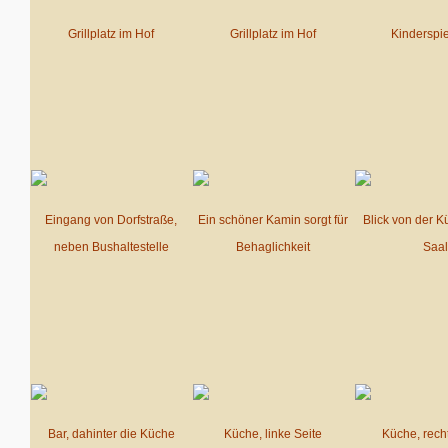
Grillplatz im Hof
Grillplatz im Hof
Kinderspie
Eingang von Dorfstraße,
Ein schöner Kamin sorgt für
Blick von der K
neben Bushaltestelle
Behaglichkeit
Saal
Bar, dahinter die Küche
Küche, linke Seite
Küche, rech