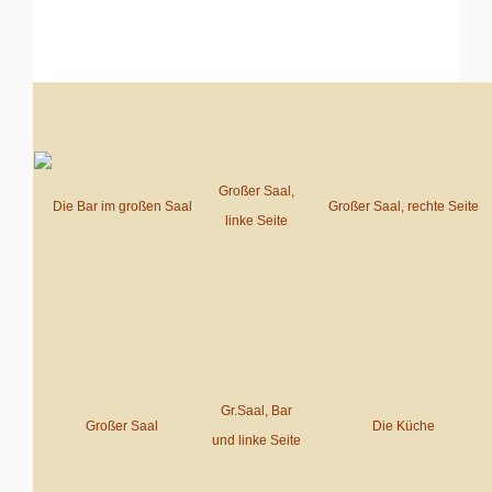
Großer Saal,
Die Bar im großen Saal
Großer Saal, rechte Seite
linke Seite
Gr.Saal, Bar
Großer Saal
Die Küche
und linke Seite