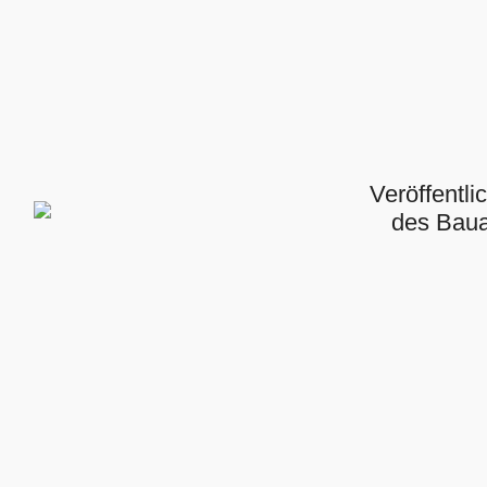
Veröffentl
des Bau