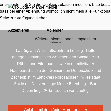
entscheiden, ob Sie die Cookies zulassen möchten. Bitte beach
dass bei einer Ablehnung womöglich nicht mehr alle Funktional
Seite zur Verfügung stehen.
Akzeptieren
Ablehnen
Weitere Informationen
|
Impressum
Ihr Weg zu uns
Laußig, am Witschaftszentrum Leipzig - Halle
gelegen, befindet sich zwischen den Städten Bad
Düben und Eilenburg sowie in unmittelbarer
Nachbarschaft zu den Gemeinden Doberschütz und
Zschepplin im Landkreis Nordsachsen im Freistaat
Sachsen. Die vereinigte Mulde Eilenburg – Bad
Düben liegt 2½ km südlich von Laußig.
Anfahrt mit dem Auto, Mororrad oder