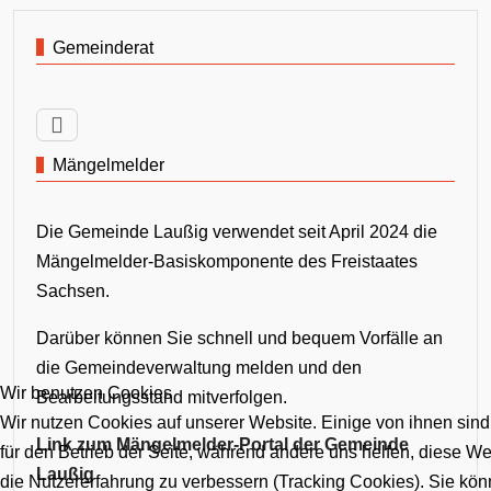
Gemeinderat
Mängelmelder
Die Gemeinde Laußig verwendet seit April 2024 die
Mängelmelder-Basiskomponente des Freistaates
Sachsen.
Darüber können Sie schnell und bequem Vorfälle an
die Gemeindeverwaltung melden und den
Wir benutzen Cookies
Bearbeitungsstand mitverfolgen.
Wir nutzen Cookies auf unserer Website. Einige von ihnen sind
Link zum Mängelmelder-Portal der Gemeinde
für den Betrieb der Seite, während andere uns helfen, diese W
Laußig
die Nutzererfahrung zu verbessern (Tracking Cookies). Sie kön