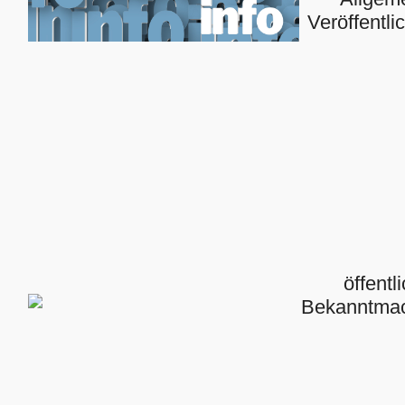
Veröffentl
öffentl
Bekanntma