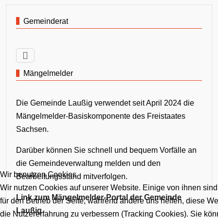
Gemeinderat
Mängelmelder
Die Gemeinde Laußig verwendet seit April 2024 die
Mängelmelder-Basiskomponente des Freistaates
Sachsen.
Darüber können Sie schnell und bequem Vorfälle an
die Gemeindeverwaltung melden und den
Wir benutzen Cookies
Bearbeitungsstand mitverfolgen.
Wir nutzen Cookies auf unserer Website. Einige von ihnen sind
Link zum Mängelmelder-Portal der Gemeinde
für den Betrieb der Seite, während andere uns helfen, diese W
Laußig
die Nutzererfahrung zu verbessern (Tracking Cookies). Sie kön