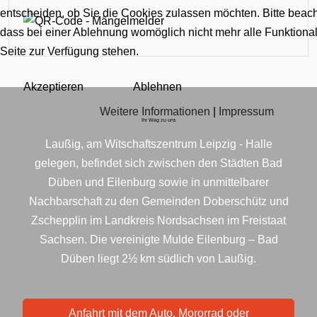
entscheiden, ob Sie die Cookies zulassen möchten. Bitte beach
dass bei einer Ablehnung womöglich nicht mehr alle Funktional
Seite zur Verfügung stehen.
Akzeptieren
Ablehnen
Weitere Informationen
|
Impressum
Ihr Weg zu uns
Laußig, am Witschaftszentrum Leipzig - Halle
gelegen, befindet sich zwischen den Städten Bad
Düben und Eilenburg sowie in unmittelbarer
Nachbarschaft zu den Gemeinden Doberschütz und
Zschepplin im Landkreis Nordsachsen im Freistaat
Sachsen. Die vereinigte Mulde Eilenburg – Bad
Düben liegt 2½ km südlich von Laußig.
Anfahrt mit dem Auto, Mororrad oder