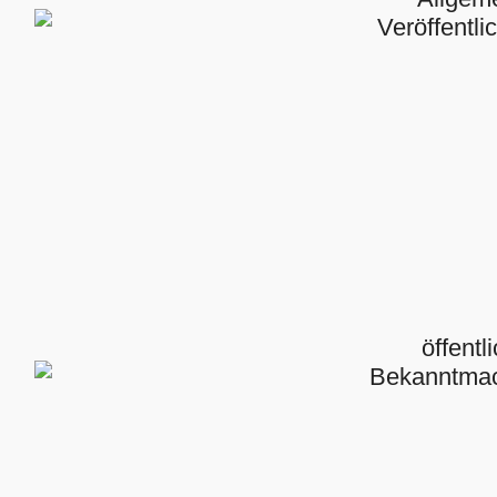
Veröffentl
öffentl
Bekanntma