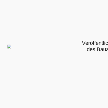
Veröffentl
des Bau