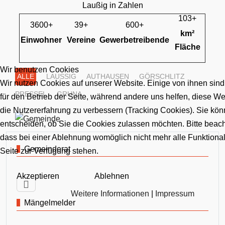
Laußig in Zahlen
103+
3600+
39+
600+
km²
Einwohner
Vereine
Gewerbetreibende
Fläche
Wir benutzen Cookies
ALLE
LAUSSIG
AUTHAUSEN
GÖRSCHLITZ
Wir nutzen Cookies auf unserer Website. Einige von ihnen sind
PRESSEL
GRUNA
für den Betrieb der Seite, während andere uns helfen, diese W
die Nutzererfahrung zu verbessern (Tracking Cookies). Sie kön
entscheiden, ob Sie die Cookies zulassen möchten. Bitte beach
dass bei einer Ablehnung womöglich nicht mehr alle Funktional
Gemeinderat
Seite zur Verfügung stehen.
Akzeptieren
Ablehnen
Weitere Informationen
|
Impressum
Mängelmelder