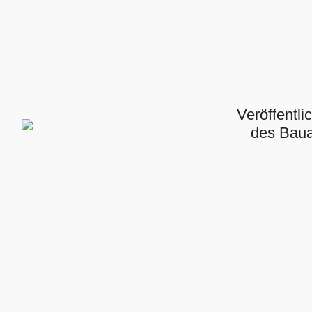
Veröffentl
des Bau