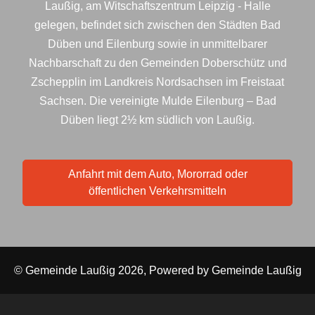
Laußig, am Witschaftszentrum Leipzig - Halle
gelegen, befindet sich zwischen den Städten Bad
Düben und Eilenburg sowie in unmittelbarer
Nachbarschaft zu den Gemeinden Doberschütz und
Zschepplin im Landkreis Nordsachsen im Freistaat
Sachsen. Die vereinigte Mulde Eilenburg – Bad
Düben liegt 2½ km südlich von Laußig.
Anfahrt mit dem Auto, Mororrad oder
öffentlichen Verkehrsmitteln
© Gemeinde Laußig 2026, Powered by
Gemeinde Laußig