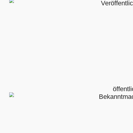
Veröffentl
öffentl
Bekanntma