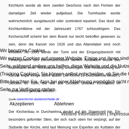
Kirchturm wurde ab dem zweiten Geschoss nach den Formen der
damaligen Zeit wieder aufgebaut. Die Turmhaube wurde
wahrscheinlich ausgetauscht oder zumindest repariert. Das lässt die
Kirchturmfahne mit der Jahreszahl 1767 schlussfolgern. Das
Kirchenschiff scheint bei dem Brand nur leicht betroffen gewesen zu
sein, denn die Kanzel von 1626 und das Altarretabel sind noch
Wir benutzen Cookies
erhalten. Ab 1991 wurde der Turm und der Eingangsbereich mit
Wir nutzen Cookies auf unserer Website. Einige von ihnen sind 
Fördergeldern des Denkmalschutzes saniert. Außerdem wurde das
Seite, während andere uns helfen, diese Website und die Nutz
Altarretabel einer Teilrestaurierung unterzogen. Die Restaurierung der
(Tracking Cookies). Sie können selbst entscheiden, ob Sie di
Kanzel folgte einige Jahre später. Die Kirche zu Durchwehna besitzt 2
Bitte beachten Sie, dass bei einer Ablehnung womöglich nicht m
Glocken im Turm, die wie alle Glocken unseres Kirchspiels im
Seite zur Verfügung stehen.
Handbetrieb geläutet werden.
www.kirche-duebenerheide.de
Quelle:
Akzeptieren
Ablehnen
Der Kirchenbau in Durchwehna deutet auf die Slawenzeit hin. Ein
Weitere Informationen
|
Impress
besonders geformter Stein, der sich nach oben hin verjüngt, auf der
Südseite der Kirche, wird laut Meinung von Experten als Kultstein der