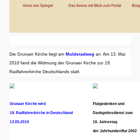
Anna von Spiegel
Das Innere mit Blick zum Portal
Bürg
Die Grunaer Kirche liegt am
Mulderadweg
an. Am 13. Mai
2010 fand die Widmung der Grunaer Kirche zur 19.
Radfahrerkirche Deutschlands statt.
Grunaer Kirche wird
Flutgedenken und
19. Radfahrerkirche in Deutschland
Dankgottesdienst zum
13.05.2010
10. Jahrestag
der Jahrhundertflut 2002