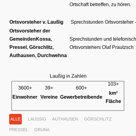
Ortschaft betreffen, zu hören.
Ortsvorsteher v. Laußig
Sprechstunden Ortsvorsteher -
Ortsvorsteher der
GemeindenKossa,
Sprechstunden und telefonisch
Pressel, Görschlitz,
Ortsvorstehers Olaf Prautzsch
Authausen, Durchwehna
Laußig in Zahlen
103+
3600+
39+
600+
km²
Einwohner
Vereine
Gewerbetreibende
Fläche
ALLE
LAUSSIG
AUTHAUSEN
GÖRSCHLITZ
PRESSEL
GRUNA