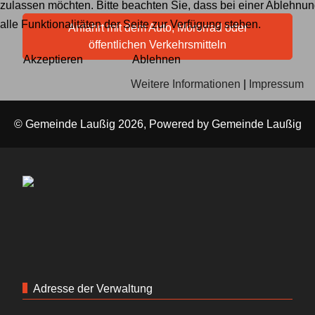
zulassen möchten. Bitte beachten Sie, dass bei einer Ablehnu
alle Funktionalitäten der Seite zur Verfügung stehen.
Anfahrt mit dem Auto, Mororrad oder
öffentlichen Verkehrsmitteln
Akzeptieren
Ablehnen
Weitere Informationen
|
Impressum
© Gemeinde Laußig 2026, Powered by
Gemeinde Laußig
Adresse der Verwaltung