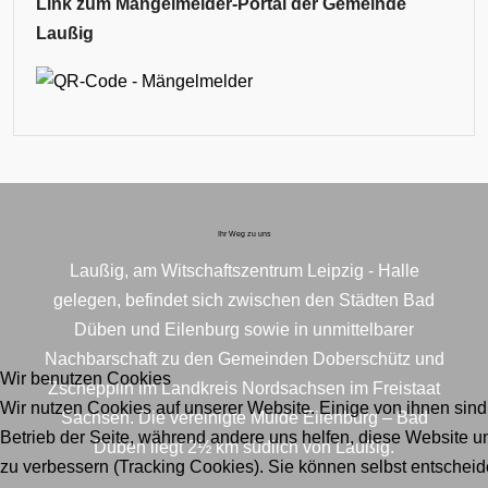
Link zum Mängelmelder-Portal der Gemeinde
Laußig
Ihr Weg zu uns
Laußig, am Witschaftszentrum Leipzig - Halle
gelegen, befindet sich zwischen den Städten Bad
Düben und Eilenburg sowie in unmittelbarer
Nachbarschaft zu den Gemeinden Doberschütz und
Wir benutzen Cookies
Zschepplin im Landkreis Nordsachsen im Freistaat
Wir nutzen Cookies auf unserer Website. Einige von ihnen sind 
Sachsen. Die vereinigte Mulde Eilenburg – Bad
Betrieb der Seite, während andere uns helfen, diese Website u
Düben liegt 2½ km südlich von Laußig.
zu verbessern (Tracking Cookies). Sie können selbst entscheid