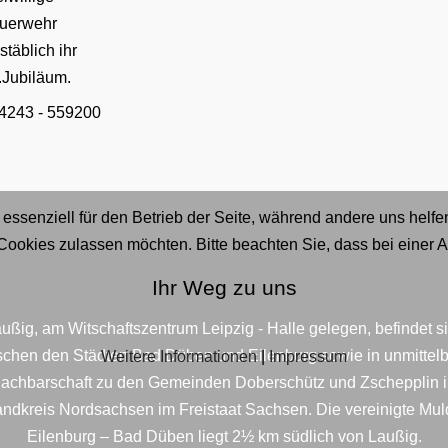
uerwehr
stäblich ihr
.Jubiläum.
fon:
4243 - 559200
 essenziell für den Betrieb der Seite, während andere uns helf
 Cookies zulassen möchten. Bitte beachten Sie, dass bei einer 
Ihr Weg zu uns
ußig, am Witschaftszentrum Leipzig - Halle gelegen, befindet s
schen den Städten Bad Düben und Eilenburg sowie in unmittelb
Weitere Informationen
|
Impressum
achbarschaft zu den Gemeinden Doberschütz und Zschepplin 
ndkreis Nordsachsen im Freistaat Sachsen. Die vereinigte Mu
Eilenburg – Bad Düben liegt 2½ km südlich von Laußig.