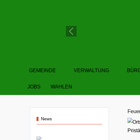
GEMEINDE
VERWALTUNG
BÜR
JOBS
WAHLEN
Feue
News