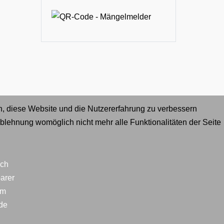
en, diese Website und die Nutzererfahrung zu verbessern
Ablehnung womöglich nicht mehr alle Funktionalitäten der Seite
ich
arer
im
lde