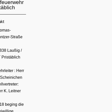
sfeuerwehr
täblich
akt
esse:
omas-
ntzer-Straße
838 Laußig /
 Pristäblich
hrleiter : Herr
 Scheinichen
llvertreter:
rr K. Leitner
18 beging die
eiwillige