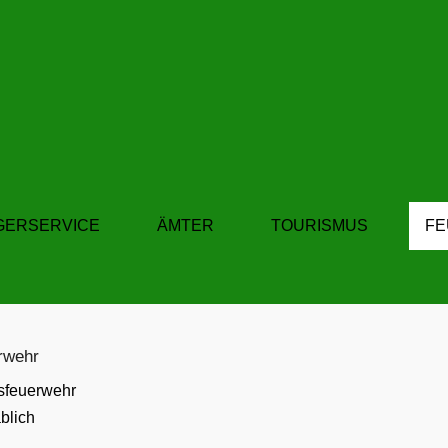
GERSERVICE
ÄMTER
TOURISMUS
F
rwehr