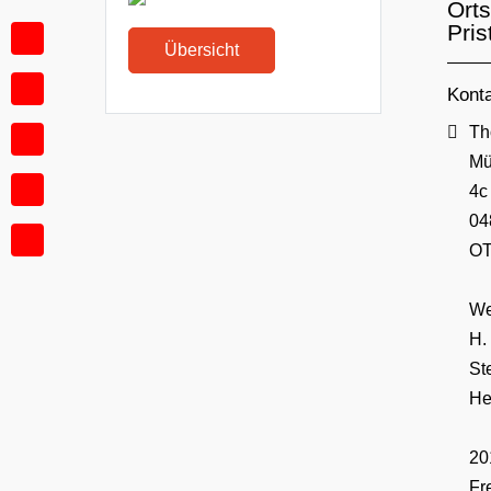
Ort
Pris
Übersicht
Kont
Adr
Th
Mü
4c
04
OT
We
H.
Ste
He
20
Fr