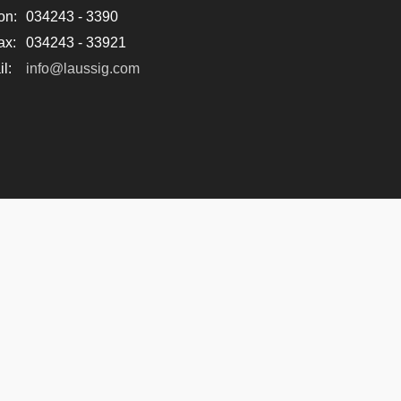
on:
034243 - 3390
ax:
034243 - 33921
l:
info@laussig.com