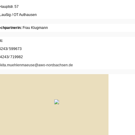
auptstr. 57
Laußig / OT Authausen
chpartnerin:
Frau Klugmann
t:
34243/ 599673
34243/ 719982
:
kita.muehlenmaeuse@awo-nordsachsen.de