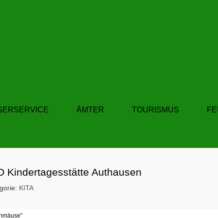
GERSERVICE
ÄMTER
TOURISMUS
F
 Kindertagesstätte Authausen
gorie:
KITA
enmäuse"