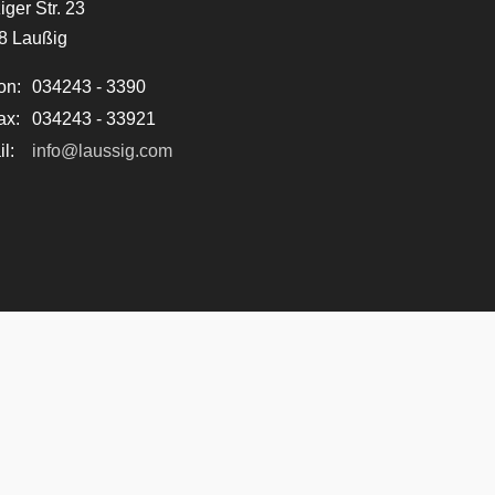
iger Str. 23
8 Laußig
on:
034243 - 3390
ax:
034243 - 33921
l:
info@laussig.com