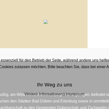
 essenziell für den Betrieb der Seite, während andere uns helf
 Cookies zulassen möchten. Bitte beachten Sie, dass bei einer 
Ihr Weg zu uns
Weitere Informationen
|
Impressum
ußig, am Witschaftszentrum Leipzig - Halle gelegen, befindet s
schen den Städten Bad Düben und Eilenburg sowie in unmittelb
achbarschaft zu den Gemeinden Doberschütz und Zschepplin 