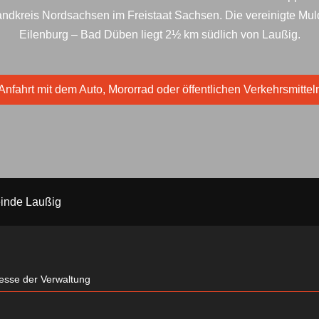
ndkreis Nordsachsen im Freistaat Sachsen. Die vereinigte Mu
Eilenburg – Bad Düben liegt 2½ km südlich von Laußig.
Anfahrt mit dem Auto, Mororrad oder öffentlichen Verkehrsmittel
inde Laußig
esse der Verwaltung