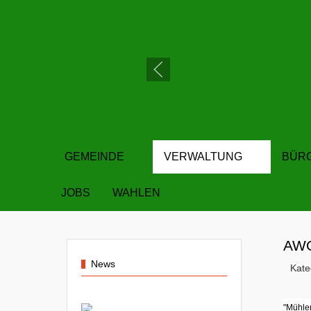
GEMEINDE
VERWALTUNG
BÜR
JOBS
WAHLEN
AWO
News
Kate
"Mühl