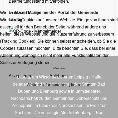
Bearbeitungsstand mitverfolgen.
Link zum Mängelmelder-Portal der Gemeinde
Wir benutzen Cookies
Laußig
Wir nutzen Cookies auf unserer Website. Einige von ihnen sind
essenziell für den Betrieb der Seite, während andere uns
helfen, diese Website und die Nutzererfahrung zu verbessern
(Tracking Cookies). Sie können selbst entscheiden, ob Sie die
Cookies zulassen möchten. Bitte beachten Sie, dass bei einer
Ablehnung womöglich nicht mehr alle Funktionalitäten der
Seite zur Verfügung stehen.
Ihr Weg zu uns
Akzeptieren
Ablehnen
Laußig, am Witschaftszentrum Leipzig - Halle
gelegen, befindet sich zwischen den Städten Bad
Weitere Informationen
|
Impressum
Düben und Eilenburg sowie in unmittelbarer
Nachbarschaft zu den Gemeinden Doberschütz und
Zschepplin im Landkreis Nordsachsen im Freistaat
Sachsen. Die vereinigte Mulde Eilenburg – Bad