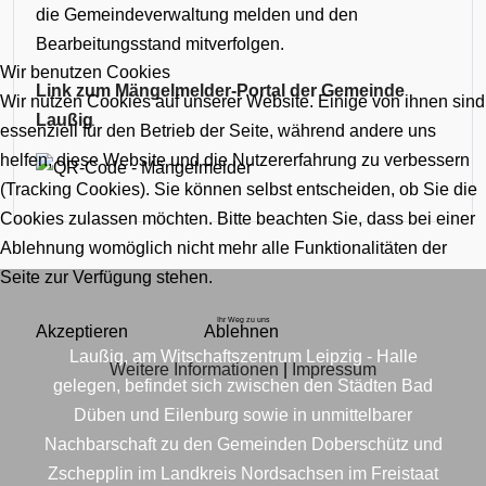
die Gemeindeverwaltung melden und den
Bearbeitungsstand mitverfolgen.
Wir benutzen Cookies
Link zum Mängelmelder-Portal der Gemeinde
Wir nutzen Cookies auf unserer Website. Einige von ihnen sind
Laußig
essenziell für den Betrieb der Seite, während andere uns
helfen, diese Website und die Nutzererfahrung zu verbessern
(Tracking Cookies). Sie können selbst entscheiden, ob Sie die
Cookies zulassen möchten. Bitte beachten Sie, dass bei einer
Ablehnung womöglich nicht mehr alle Funktionalitäten der
Seite zur Verfügung stehen.
Ihr Weg zu uns
Akzeptieren
Ablehnen
Laußig, am Witschaftszentrum Leipzig - Halle
Weitere Informationen
|
Impressum
gelegen, befindet sich zwischen den Städten Bad
Düben und Eilenburg sowie in unmittelbarer
Nachbarschaft zu den Gemeinden Doberschütz und
Zschepplin im Landkreis Nordsachsen im Freistaat