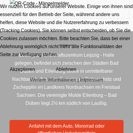
Wir nutzen Cookies auf unserer Website. Einige von ihnen sind
essenziell für den Betrieb der Seite, während andere uns
helfen, diese Website und die Nutzererfahrung zu verbessern
(Tracking Cookies). Sie können selbst entscheiden, ob Sie die
Cookies zulassen möchten. Bitte beachten Sie, dass bei einer
Ihr Weg zu uns
Ablehnung womöglich nicht mehr alle Funktionalitäten der
Seite zur Verfügung stehen.
Laußig, am Witschaftszentrum Leipzig - Halle
gelegen, befindet sich zwischen den Städten Bad
Akzeptieren
Ablehnen
Düben und Eilenburg sowie in unmittelbarer
Nachbarschaft zu den Gemeinden Doberschütz und
Weitere Informationen
|
Impressum
Zschepplin im Landkreis Nordsachsen im Freistaat
Sachsen. Die vereinigte Mulde Eilenburg – Bad
Düben liegt 2½ km südlich von Laußig.
Anfahrt mit dem Auto, Mororrad oder