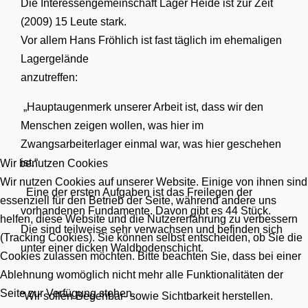
Die Interessengemeinschaft Lager Heide ist zur Zeit
(2009) 15 Leute stark.
Vor allem Hans Fröhlich ist fast täglich im ehemaligen
Lagergelände
anzutreffen:
„Hauptaugenmerk unserer Arbeit ist, dass wir den
Menschen zeigen wollen, was hier im
Zwangsarbeiterlager einmal war, was hier geschehen
ist.“
Wir benutzen Cookies
Wir nutzen Cookies auf unserer Website. Einige von ihnen sind
Eine der ersten Aufgaben ist das Freilegen der
essenziell für den Betrieb der Seite, während andere uns
vorhandenen Fundamente. Davon gibt es 44 Stück.
helfen, diese Website und die Nutzererfahrung zu verbessern
Die sind teilweise sehr verwachsen und befinden sich
(Tracking Cookies). Sie können selbst entscheiden, ob Sie die
unter einer dicken Waldbodenschicht.
Cookies zulassen möchten. Bitte beachten Sie, dass bei einer
Ablehnung womöglich nicht mehr alle Funktionalitäten der
Seite zur Verfügung stehen.
“Wir sollen Begehbar- sowie Sichtbarkeit herstellen.