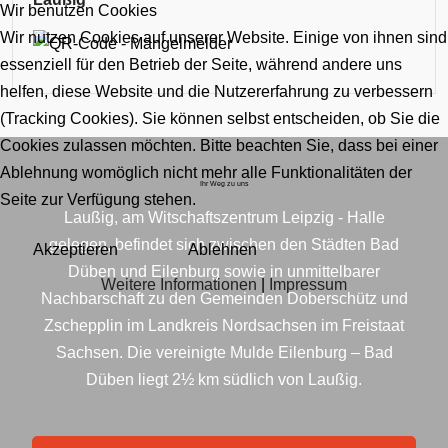
Wir benutzen Cookies
Wir nutzen Cookies auf unserer Website. Einige von ihnen sind
essenziell für den Betrieb der Seite, während andere uns
helfen, diese Website und die Nutzererfahrung zu verbessern
(Tracking Cookies). Sie können selbst entscheiden, ob Sie die
Cookies zulassen möchten. Bitte beachten Sie, dass bei einer
Ablehnung womöglich nicht mehr alle Funktionalitäten der
Ihr Weg zu uns
Seite zur Verfügung stehen.
Laußig, am Witschaftszentrum Leipzig - Halle
gelegen, befindet sich zwischen den Städten Bad
Akzeptieren
Ablehnen
Düben und Eilenburg sowie in unmittelbarer
Weitere Informationen
|
Impressum
Nachbarschaft zu den Gemeinden Doberschütz und
Zschepplin im Landkreis Nordsachsen im Freistaat
Sachsen. Die vereinigte Mulde Eilenburg – Bad
Düben liegt 2½ km südlich von Laußig.