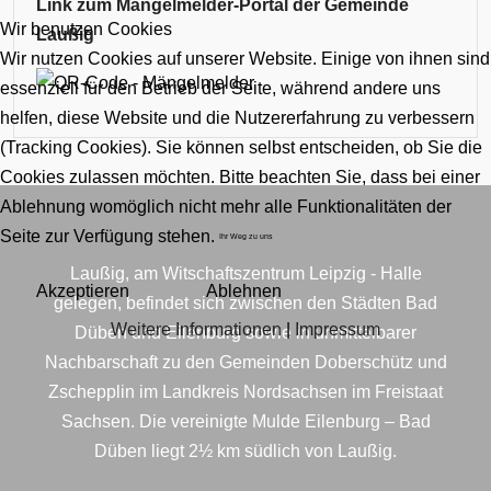
Link zum Mängelmelder-Portal der Gemeinde
Wir benutzen Cookies
Laußig
Wir nutzen Cookies auf unserer Website. Einige von ihnen sind
essenziell für den Betrieb der Seite, während andere uns
helfen, diese Website und die Nutzererfahrung zu verbessern
(Tracking Cookies). Sie können selbst entscheiden, ob Sie die
Cookies zulassen möchten. Bitte beachten Sie, dass bei einer
Ablehnung womöglich nicht mehr alle Funktionalitäten der
Seite zur Verfügung stehen.
Ihr Weg zu uns
Laußig, am Witschaftszentrum Leipzig - Halle
Akzeptieren
Ablehnen
gelegen, befindet sich zwischen den Städten Bad
Weitere Informationen
|
Impressum
Düben und Eilenburg sowie in unmittelbarer
Nachbarschaft zu den Gemeinden Doberschütz und
Zschepplin im Landkreis Nordsachsen im Freistaat
Sachsen. Die vereinigte Mulde Eilenburg – Bad
Düben liegt 2½ km südlich von Laußig.