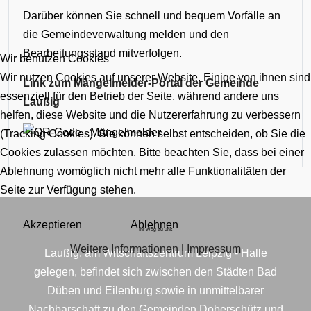
Darüber können Sie schnell und bequem Vorfälle an
die Gemeindeverwaltung melden und den
Bearbeitungsstand mitverfolgen.
Wir benutzen Cookies
Wir nutzen Cookies auf unserer Website. Einige von ihnen sind
Link zum Mängelmelder-Portal der Gemeinde
essenziell für den Betrieb der Seite, während andere uns
Laußig
helfen, diese Website und die Nutzererfahrung zu verbessern
(Tracking Cookies). Sie können selbst entscheiden, ob Sie die
Cookies zulassen möchten. Bitte beachten Sie, dass bei einer
Ablehnung womöglich nicht mehr alle Funktionalitäten der
Seite zur Verfügung stehen.
Akzeptieren
Ablehnen
Ihr Weg zu uns
Weitere Informationen
|
Impressum
Laußig, am Witschaftszentrum Leipzig - Halle
gelegen, befindet sich zwischen den Städten Bad
Düben und Eilenburg sowie in unmittelbarer
Nachbarschaft zu den Gemeinden Doberschütz und