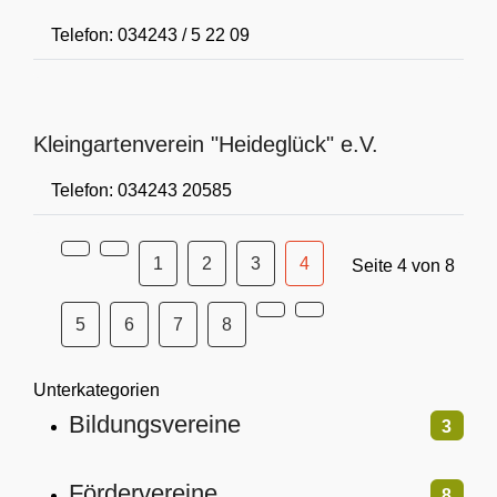
Telefon: 034243 / 5 22 09
Kleingartenverein "Heideglück" e.V.
Telefon: 034243 20585
1
2
3
4
Seite 4 von 8
5
6
7
8
Unterkategorien
Bildungsvereine
3
Fördervereine
8