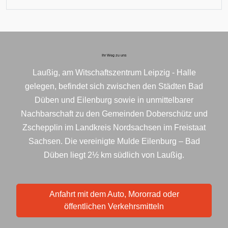
Ihr Weg zu uns
Laußig, am Witschaftszentrum Leipzig - Halle
gelegen, befindet sich zwischen den Städten Bad
Düben und Eilenburg sowie in unmittelbarer
Nachbarschaft zu den Gemeinden Doberschütz und
Zschepplin im Landkreis Nordsachsen im Freistaat
Sachsen. Die vereinigte Mulde Eilenburg – Bad
Düben liegt 2½ km südlich von Laußig.
Anfahrt mit dem Auto, Mororrad oder
öffentlichen Verkehrsmitteln