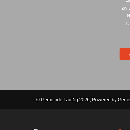
La
zwi
N
La
© Gemeinde Laußig 2026, Powered by
Geme