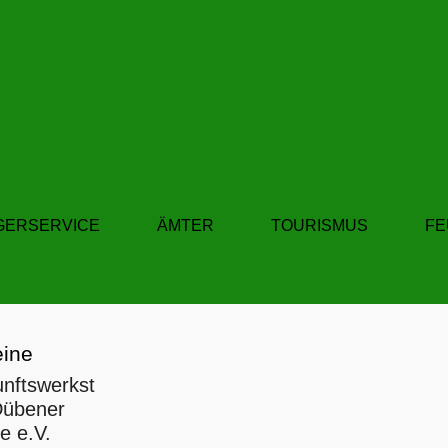
GERSERVICE
ÄMTER
TOURISMUS
F
eine
nftswerkst
Dübener
e e.V.