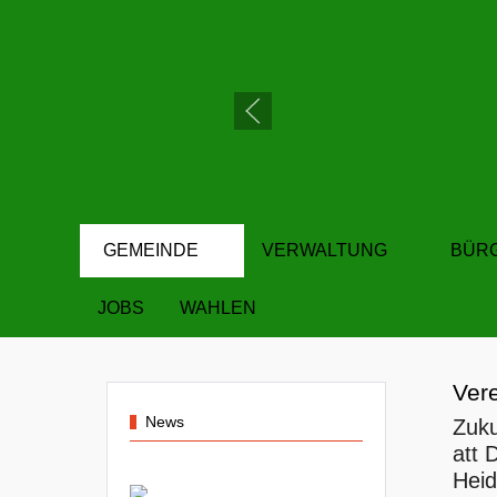
GEMEINDE
VERWALTUNG
BÜR
JOBS
WAHLEN
Ver
News
Zuku
att 
Heid