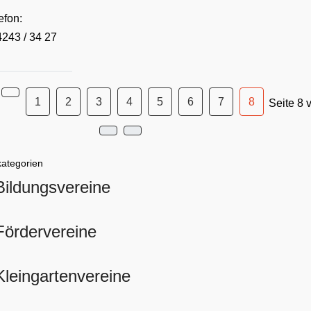
efon:
243 / 34 27
1
2
3
4
5
6
7
8
Seite 8 
kategorien
Bildungsvereine
Fördervereine
Kleingartenvereine