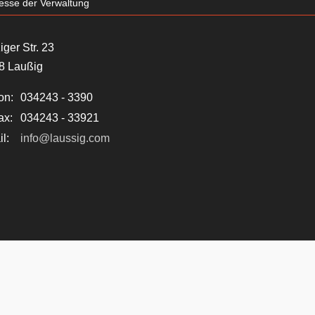
esse der Verwaltung
iger Str. 23
8 Laußig
on:
034243 - 3390
ax:
034243 - 33921
l:
info@laussig.com