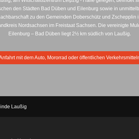
ußig, am Witschaftszentrum Leipzig - Halle gelegen, befindet s
schen den Städten Bad Düben und Eilenburg sowie in unmittelb
achbarschaft zu den Gemeinden Doberschütz und Zschepplin 
ndkreis Nordsachsen im Freistaat Sachsen. Die vereinigte Mu
Eilenburg – Bad Düben liegt 2½ km südlich von Laußig.
Anfahrt mit dem Auto, Mororrad oder öffentlichen Verkehrsmittel
inde Laußig